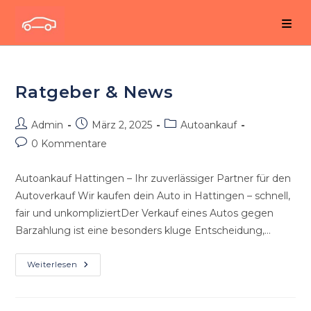
Zum
Inhalt
springen
Ratgeber & News
Beitrags-
Beitrag
Beitrags-
Admin
März 2, 2025
Autoankauf
Autor:
veröffentlicht:
Kategorie:
Beitrags-
0 Kommentare
Kommentare:
Autoankauf Hattingen – Ihr zuverlässiger Partner für den
Autoverkauf Wir kaufen dein Auto in Hattingen – schnell,
fair und unkompliziertDer Verkauf eines Autos gegen
Barzahlung ist eine besonders kluge Entscheidung,…
Ratgeber
Weiterlesen
&
News